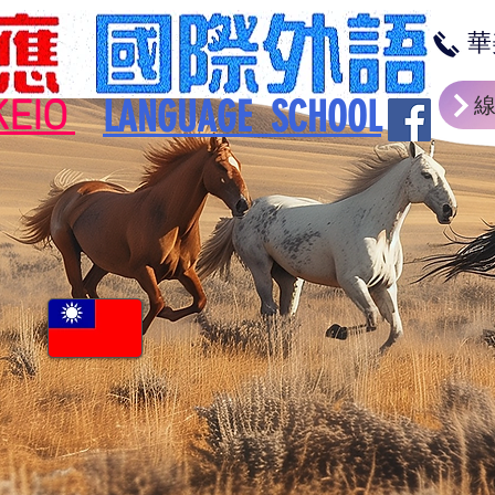
華
LANGUAGE SCHOOL
KEIO
派遣
中国語
企
線上上課
你
業/