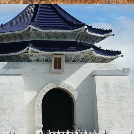
ス
好
學
カ
校/
イ
自
プ
宅
学
習