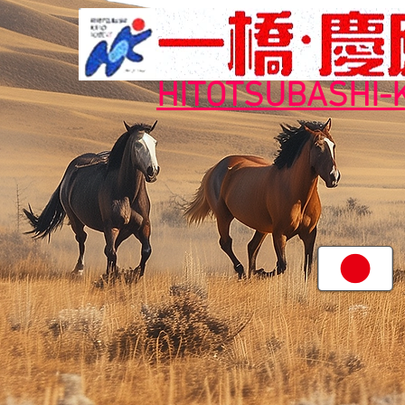
HITOTSUBASHI-
TOP首頁
日本語
information
こ