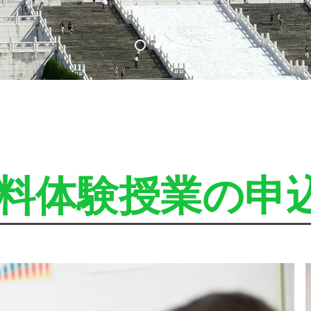
ニュース
オンライン
無料体験授業の申
NEWS
中国語派遣
ス
業
カ
イ
プ
学
習