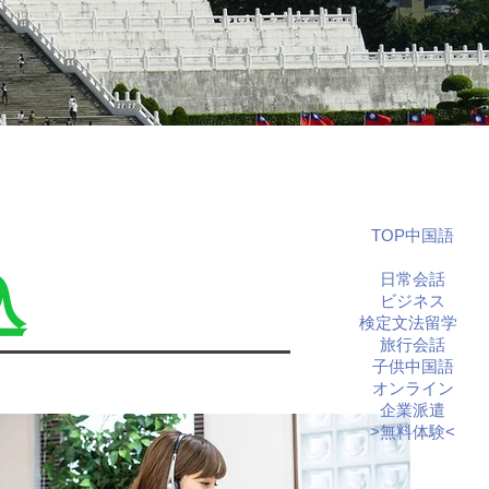
TOP中国語
連絡先
交
日常会話
込
ビジネス
通/access
よくある質問
教師募集情報
検定文法留学
Q&A
Recruitment
旅行会話
子供中国語
オンライン
企業派遣
>無料体験<