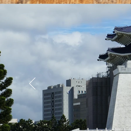
ん
に
ち
は